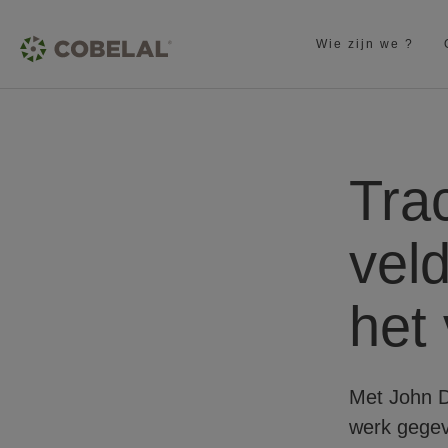
Wie zijn we ?
Tra
vel
het
Met John D
werk gegev