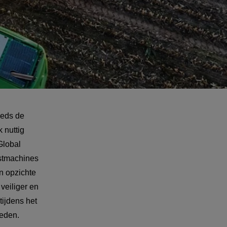
eds de 
 nuttig 
lobal 
stmachines 
n opzichte 
eiliger en 
ijdens het 
heden.