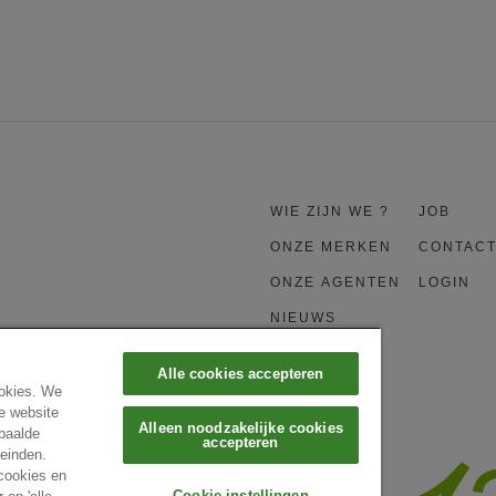
WIE ZIJN WE ?
JOB
ONZE MERKEN
CONTAC
ONZE AGENTEN
LOGIN
NIEUWS
Alle cookies accepteren
ookies. We
e website
Alleen noodzakelijke cookies
epaalde
accepteren
leinden.
 cookies en
Cookie-instellingen