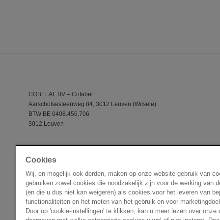
COBELAL BV – Cofabel
Aarschotsesteenweg 84, 3012 Leuven (Wilsele)
BTW BE 0408.456.706
3012 Leuven
Cookies
Wij, en mogelijk ook derden, maken op onze website gebruik van c
gebruiken zowel cookies die noodzakelijk zijn voor de werking van d
(en die u dus niet kan weigeren) als cookies voor het leveren van b
functionaliteiten en het meten van het gebruik en voor marketingdoe
Door op 'cookie-instellingen' te klikken, kan u meer lezen over onze