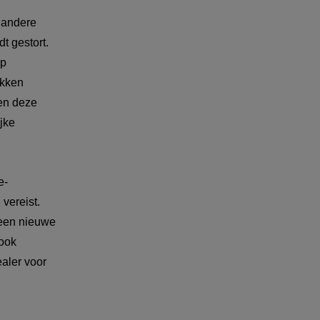
 andere 
 gestort. 
p 
okken 
en deze 
jke 
e-
vereist. 
een nieuwe 
ook 
aler voor 