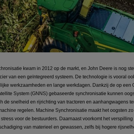
ronisatie kwam in 2012 op de markt, en John Deere is nog ste
cier van een geïntegreerd systeem. De technologie is vooral ook
elijke werkzaamheden en lange werkdagen. Dankzij de op een G
atellite System (GNNS) gebaseerde synchronisatie kunnen oog
h de snelheid en rijrichting van tractoren en aanhangwagens te
achine regelen. Machine Synchronisatie maakt het oogsten zo v
stress voor de bestuurders. Daarnaast voorkomt het verspilling t
schadiging van materieel en gewassen, zelfs bij hogere rijsnel