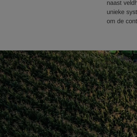
naast veld
unieke sys
om de cont