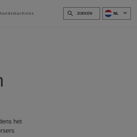
NL
handsmachines
n
dens het
rsers