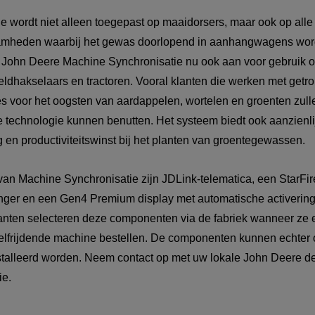
e wordt niet alleen toegepast op maaidorsers, maar ook op alle
mheden waarbij het gewas doorlopend in aanhangwagens wordt
John Deere Machine Synchronisatie nu ook aan voor gebruik o
veldhakselaars en tractoren. Vooral klanten die werken met getr
 voor het oogsten van aardappelen, wortelen en groenten zull
technologie kunnen benutten. Het systeem biedt ook aanzienli
 en productiviteitswinst bij het planten van groentegewassen.
van Machine Synchronisatie zijn JDLink-telematica, een StarFir
anger en een Gen4 Premium display met automatische activering 
nten selecteren deze componenten via de fabriek wanneer ze 
 zelfrijdende machine bestellen. De componenten kunnen echter 
stalleerd worden. Neem contact op met uw lokale John Deere de
ie.