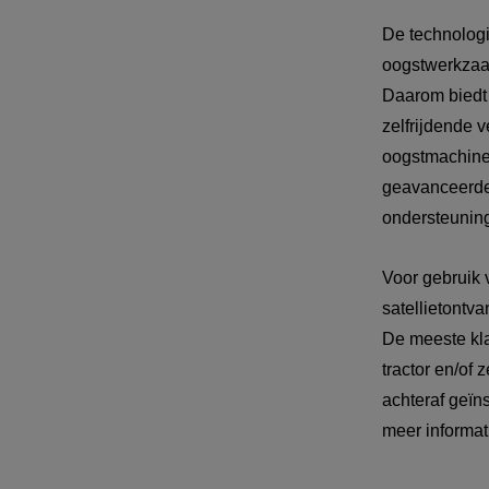
De technologi
oogstwerkzaa
Daarom biedt 
zelfrijdende 
oogstmachines
geavanceerde 
ondersteuning
Voor gebruik 
satellietontv
De meeste kla
tractor en/of
achteraf geïn
meer informat