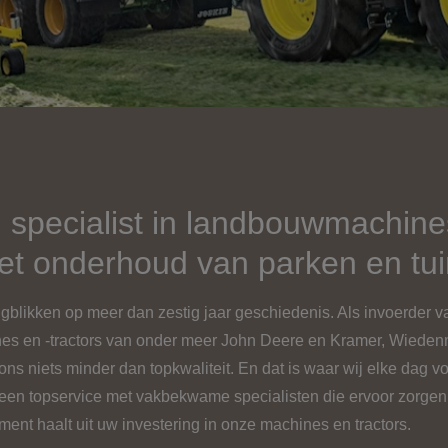
, specialist in landbouwmachin
het onderhoud van parken en tu
gblikken op meer dan zestig jaar geschiedenis. Als invoerder v
nes en -tractors van onder meer John Deere en Kramer, Wied
ns niets minder dan topkwaliteit. En dat is waar wij elke dag v
 een topservice met vakbekwame specialisten die ervoor zorgen
nt haalt uit uw investering in onze machines en tractors.