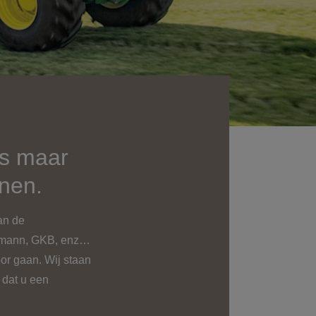
es maar
inen.
an de
enmann, GKB, enz…
oor gaan. Wij staan
 dat u een