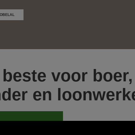
COBELAL
 beste voor boer,
nder en loonwerk