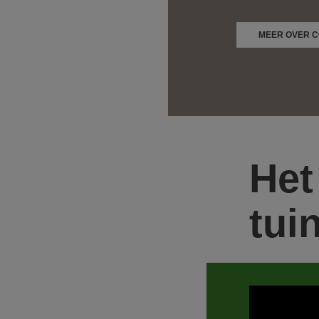
MEER OVER 
Het
tui