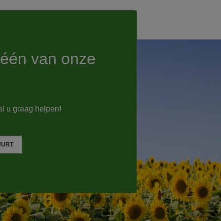
n één van onze
l u graag helpen!
UURT