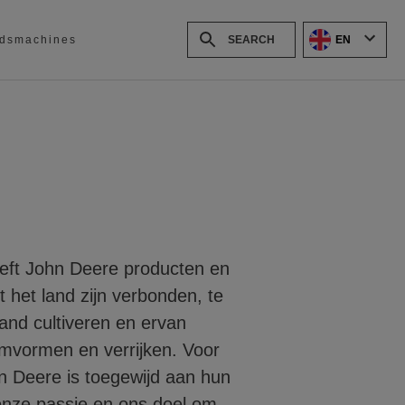
EN
dsmachines
eeft John Deere producten en
 het land zijn verbonden, te
and cultiveren en ervan
mvormen en verrijken. Voor
 Deere is toegewijd aan hun
onze passie en ons doel om