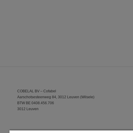
COBELAL BV – Cofabel
Aarschotsesteenweg 84, 3012 Leuven (Wilsele)
BTW BE 0408.456.706
3012 Leuven