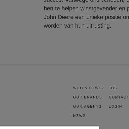
hen te helpen winstgevender en p
John Deere een unieke positie om 
worden van hun uitrusting.
WHO ARE WE?
JOB
OUR BRANDS
CONTAC
OUR AGENTS
LOGIN
NEWS