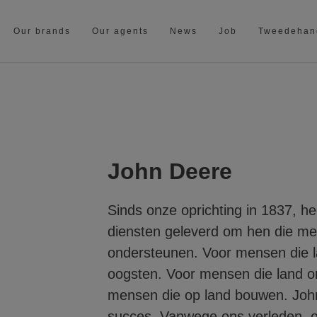
Our brands
Our agents
News
Job
Tweedehan
John Deere
Sinds onze oprichting in 1837, h
diensten geleverd om hen die met
ondersteunen. Voor mensen die l
oogsten. Voor mensen die land o
mensen die op land bouwen. John
succes. Vanwege ons verleden, 