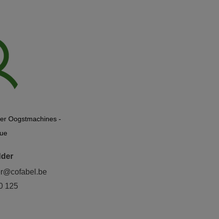
er Oogstmachines -
que
dder
er@cofabel.be
0 125