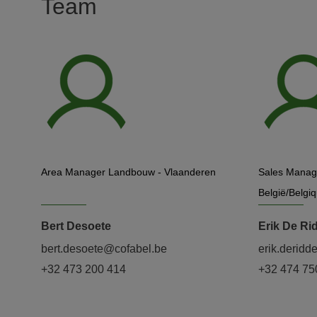
Team
Area Manager Landbouw - Vlaanderen
Sales Manag
België/Belgi
Bert Desoete
Erik De Ri
bert.desoete@cofabel.be
erik.deridd
+32 473 200 414
+32 474 75