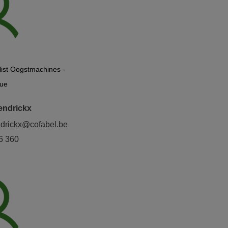
list Oogstmachines -
que
endrickx
ndrickx@cofabel.be
6 360