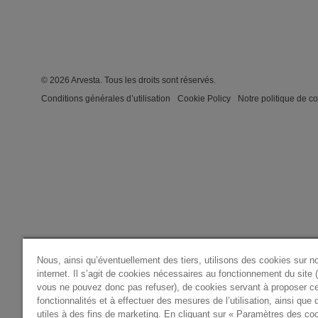
© 2026 Arvesta. Tous les droits sont réservés.
Conditions générales d’utilisation
Cookie Policy
Notre politique de co
Nous, ainsi qu’éventuellement des tiers, utilisons des cookies sur no
internet. Il s’agit de cookies nécessaires au fonctionnement du site 
vous ne pouvez donc pas refuser), de cookies servant à proposer ce
fonctionnalités et à effectuer des mesures de l’utilisation, ainsi que
utiles à des fins de marketing. En cliquant sur « Paramètres des co