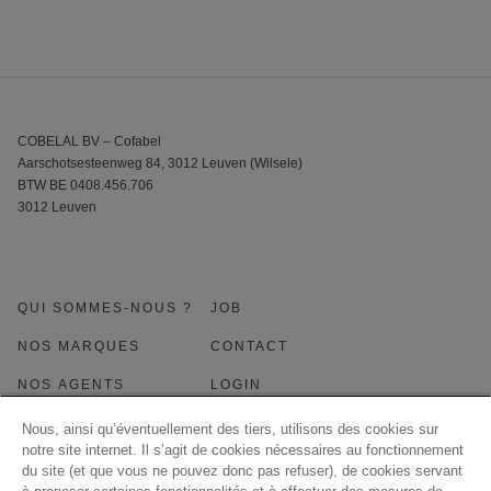
COBELAL BV – Cofabel
Aarschotsesteenweg 84, 3012 Leuven (Wilsele)
BTW BE 0408.456.706
3012 Leuven
QUI SOMMES-NOUS ?
JOB
NOS MARQUES
CONTACT
NOS AGENTS
LOGIN
NEWS
Nous, ainsi qu’éventuellement des tiers, utilisons des cookies sur
notre site internet. Il s’agit de cookies nécessaires au fonctionnement
du site (et que vous ne pouvez donc pas refuser), de cookies servant