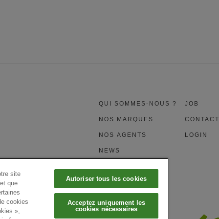
QUI SOMMES-NOUS ?
JOB
NOS MARQUES
CONTAC
NOS AGENTS
LOGIN
NEWS
tre site
Autoriser tous les cookies
(et que
rtaines
 de cookies
Acceptez uniquement les
cookies nécessaires
okies »,