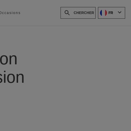
FR
Occasions
ion
sion