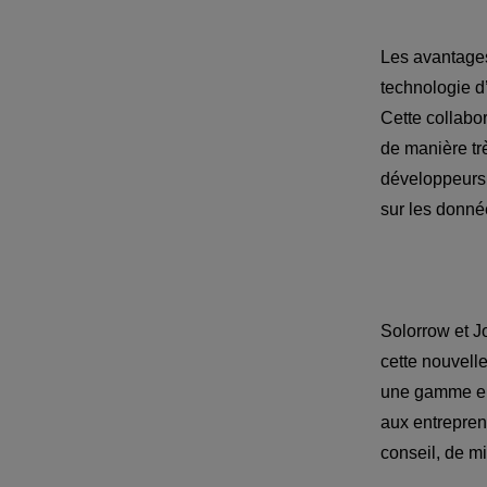
Les avantages 
technologie d
Cette collabo
de manière trè
développeurs. 
Solorrow et J
cette nouvell
une gamme enc
aux entreprene
conseil, de m