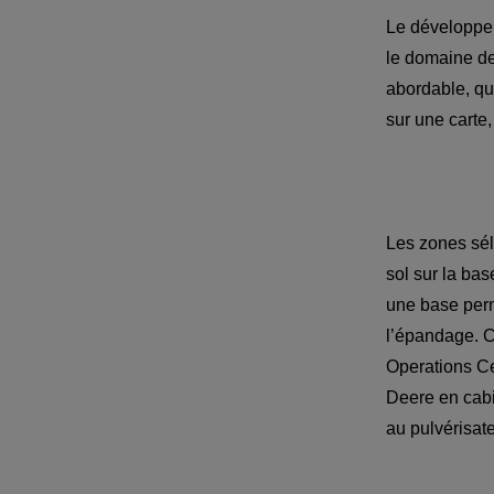
Le développem
le domaine de 
abordable, qui
Les zones sél
sol sur la ba
une base perme
l’épandage. C
Operations Ce
Deere en cabi