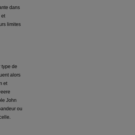
ante dans 
et 
rs limites 
 type de 
uent alors 
 et 
Deere 
ole John 
pandeur ou 