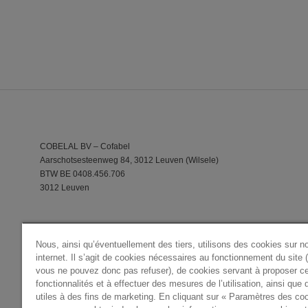
COBELAL BV – Cofabel
Aarschotsesteenweg 84, 3012 Leuven (Wilsele)
BTW BE 0408.456.706
3012 Leuven
Nous, ainsi qu’éventuellement des tiers, utilisons des cookies sur no
internet. Il s’agit de cookies nécessaires au fonctionnement du site 
vous ne pouvez donc pas refuser), de cookies servant à proposer ce
fonctionnalités et à effectuer des mesures de l’utilisation, ainsi que
utiles à des fins de marketing. En cliquant sur « Paramètres des co