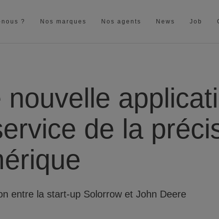
-nous ?
Nos marques
Nos agents
News
Job
 nouvelle applicat
ervice de la préci
érique
on entre la start-up Solorrow et John Deere