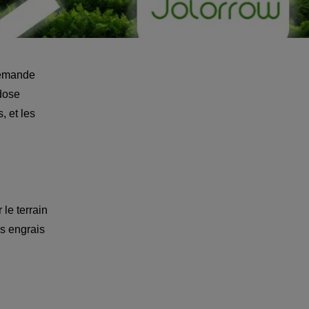
lemande 
dose 
 et les 
le terrain 
es engrais 