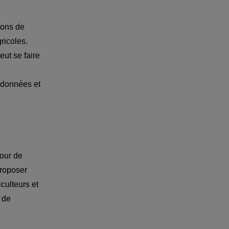
ions de 
icoles. 
ut se faire 
e données et 
our de 
roposer 
ulteurs et 
 de 