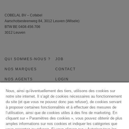
COBELAL BV – Cofabel
Aarschotsesteenweg 84, 3012 Leuven (Wilsele)
BTW BE 0408.456.706
3012 Leuven
QUI SOMMES-NOUS ?
JOB
NOS MARQUES
CONTACT
NOS AGENTS
LOGIN
NEWS
Nous, ainsi qu’éventuellement des tiers, utilisons des cookies sur
notre site internet. Il s’agit de cookies nécessaires au fonctionnement
du site (et que vous ne pouvez donc pas refuser), de cookies servant
à proposer certaines fonctionnalités et à effectuer des mesures de
l’utilisation, ainsi que de cookies utiles à des fins de marketing. En
cliquant sur « Paramètres des cookies », vous pouvez obtenir de plus
amples informations sur nos cookies et indiquer les catégories que